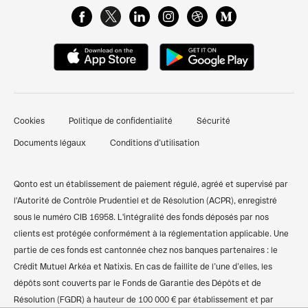
Glossaire de Finance
FAQ & Support client
Cartes Business
Centre de ressources
Qonto Avis
Gestion des dépenses pro
Attestation de dépôt de capital
Nous contacter
Pré-comptabilité simplifiée
Documents pour ouverture d'un compte bancaire
Témoignages clients
Factures clients
professionnel
Cookies
Politique de confidentialité
Sécurité
Finpal - Notre communauté finance
Financements et prêts
Comparer les banques pro
Documents légaux
Conditions d’utilisation
Recommander Qonto
Compte pro freelance
Qonto vs Revolut
Plan du site
Compte pro auto-entrepreneur
Qonto vs Shine
Qonto est un établissement de paiement régulé, agréé et supervisé par
l'Autorité de Contrôle Prudentiel et de Résolution (ACPR), enregistré
Compte pro SARL
Codes BIC/SWIFT
sous le numéro CIB 16958. L'intégralité des fonds déposés par nos
clients est protégée conformément à la réglementation applicable. Une
Compte pro SASU
Calculateur de TVA
partie de ces fonds est cantonnée chez nos banques partenaires : le
Compte bancaire associations
Simulateur des frais kilométriques
Crédit Mutuel Arkéa et Natixis. En cas de faillite de l’une d’elles, les
dépôts sont couverts par le Fonds de Garantie des Dépôts et de
Compte pro SCI
Résolution (FGDR) à hauteur de 100 000 € par établissement et par