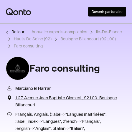
Devenir partenaire
Retour
Annuaire experts-comptables
Ile-De-France
Hauts De Seine (92)
Boulogne Billancourt (92100)
Faro consulting
Faro consulting
Marciano El Harrar
127 Avenue Jean Baptiste Clement, 92100, Boulogne
Billancourt
Français, Anglais, {:label=>"Langues maîtrisées",
:label_index=>"Langues", :french=>"Français",
:english=>"Anglais", :italian=>"Italien",