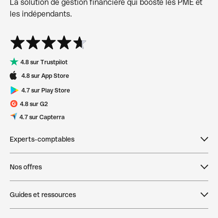
La solution de gestion financière qui booste les PME et
les indépendants.
4.8 sur Trustpilot
4.8 sur App Store
4.7 sur Play Store
4.8 sur G2
4.7 sur Capterra
Experts-comptables
Devenir expert-comptable partenaire
Nos offres
Dépôt de capital initial pour les clients des
Tarifs
comptables
Guides et ressources
Compte pro en ligne
Dougs
Qonto Product Tour