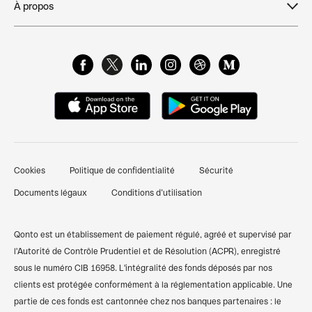
À propos
Création d'entreprise
Acasi
Blog
Histoire et valeurs
Dépôt de capital
Glossaire de Finance
FAQ & Support client
Cartes Business
Centre de ressources
Qonto Avis
Gestion des dépenses pro
Attestation de dépôt de capital
Nous contacter
Pré-comptabilité simplifiée
Documents pour ouverture d'un compte bancaire
Témoignages clients
Factures clients
professionnel
Cookies
Politique de confidentialité
Sécurité
Finpal - Notre communauté finance
Financements et prêts
Comparer les banques pro
Documents légaux
Conditions d’utilisation
Recommander Qonto
Compte pro freelance
Qonto vs Revolut
Plan du site
Compte pro auto-entrepreneur
Qonto vs Shine
Qonto est un établissement de paiement régulé, agréé et supervisé par
l'Autorité de Contrôle Prudentiel et de Résolution (ACPR), enregistré
Compte pro SARL
Codes BIC/SWIFT
sous le numéro CIB 16958. L'intégralité des fonds déposés par nos
clients est protégée conformément à la réglementation applicable. Une
Compte pro SASU
Calculateur de TVA
partie de ces fonds est cantonnée chez nos banques partenaires : le