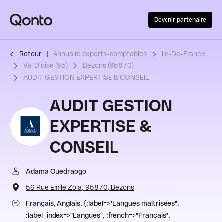
Devenir partenaire
Retour
Annuaire experts-comptables
Ile-De-France
Val D'oise (95)
Bezons (95870)
AUDIT GESTION EXPERTISE & CONSEIL
AUDIT GESTION
EXPERTISE &
CONSEIL
Adama Ouedraogo
56 Rue Emile Zola, 95870, Bezons
Français, Anglais, {:label=>"Langues maîtrisées",
:label_index=>"Langues", :french=>"Français",